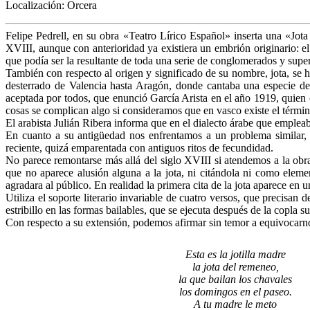
Localización: Orcera
Felipe Pedrell, en su obra «Teatro Lírico Español» inserta una «Jota 
XVIII, aunque con anterioridad ya existiera un embrión originario: e
que podía ser la resultante de toda una serie de conglomerados y supe
También con respecto al origen y significado de su nombre, jota, se h
desterrado de Valencia hasta Aragón, donde cantaba una especie de
aceptada por todos, que enunció García Arista en el año 1919, quien con
cosas se complican algo si consideramos que en vasco existe el término
El arabista Julián Ribera informa que en el dialecto árabe que emplea
En cuanto a su antigüedad nos enfrentamos a un problema similar,
reciente, quizá emparentada con antiguos ritos de fecundidad.
No parece remontarse más allá del siglo XVIII si atendemos a la ob
que no aparece alusión alguna a la jota, ni citándola ni como elem
agradara al público. En realidad la primera cita de la jota aparece en
Utiliza el soporte literario invariable de cuatro versos, que precisan 
estribillo en las formas bailables, que se ejecuta después de la copla 
Con respecto a su extensión, podemos afirmar sin temor a equivocarnos
Esta es la jotilla madre
la jota del remeneo,
la que bailan los chavales
los domingos en el paseo.
A tu madre le meto