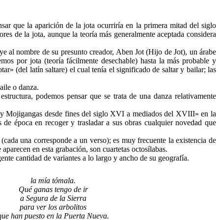
ar que la aparición de la jota ocurriría en la primera mitad del siglo
ores de la jota, aunque la teoría más generalmente aceptada considera
uye al nombre de su presunto creador, Aben Jot (Hijo de Jot), un árabe
os por jota (teoría fácilmente desechable) hasta la más probable y
(del latín saltare) el cual tenía el significado de saltar y bailar; las
aile o danza.
structura, podemos pensar que se trata de una danza relativamente
 y Mojigangas desde fines del siglo XVI a mediados del XVIII» en la
s de época en recoger y trasladar a sus obras cualquier novedad que
ota (cada una corresponde a un verso); es muy frecuente la existencia de
e aparecen en esta grabación, son cuartetas octosílabas.
nte cantidad de variantes a lo largo y ancho de su geografía.
la mía tómala.
Qué ganas tengo de ir
a Segura de la Sierra
para ver los arbolitos
que han puesto en la Puerta Nueva.