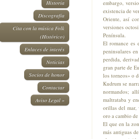
Historia
embargo, versio
existencia de ve
Discografía
Oriente, así co
versiones octos
Cita con la música Folk
Península.
(Histórico)
El romance es e
Enlaces de interés
peninsulares en
perdida, deriva
Noticias
gran parte de E
Socios de honor
los torneos» o d
Kudrum se narra 
Contactar
normandos; all
maltrataba y en
Aviso Legal
»
orillas del mar,
oro a cambio de
El que en la zon
más antiguas de 