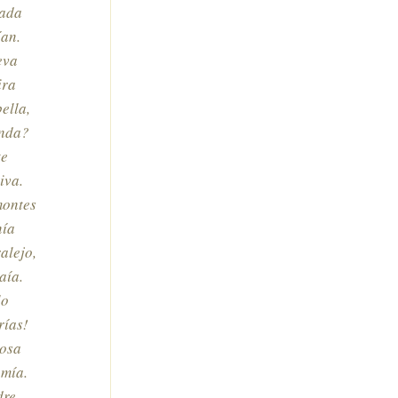
nada
ían.
eva
ira
ella,
inda?
te
iva.
montes
nía
alejo,
aía.
lo
rías!
posa
 mía.
re,