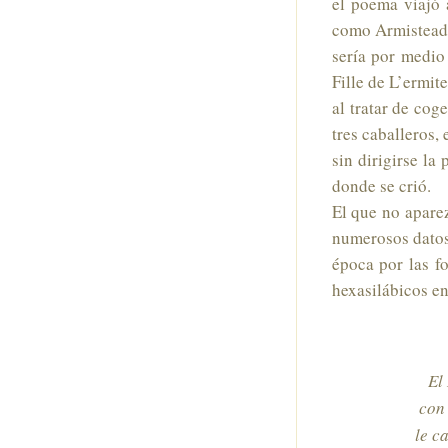
el poema viajó 
como Armistead 
sería por medio
Fille de L’ermite
al tratar de cog
tres caballeros,
sin dirigirse la
donde se crió.
El que no aparez
numerosos datos 
época por las f
hexasilábicos e
El
con
le c