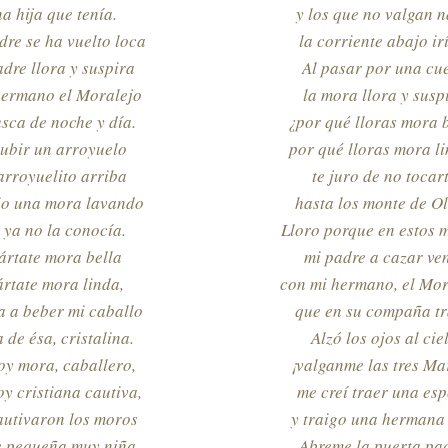
a hija que tenía.
y los que no valgan 
re se ha vuelto loca
la corriente abajo ir
adre llora y suspira
Al pasar por una cu
hermano el Moralejo
la mora llora y susp
usca de noche y día.
¿por qué lloras mora b
subir un arroyuelo
por qué lloras mora l
arroyuelito arriba
te juro de no tocar
io una mora lavando
hasta los monte de Ol
l ya no la conocía.
Lloro porque en estos 
ártate mora bella
mi padre a cazar ve
rtate mora linda,
con mi hermano, el Mor
a a beber mi caballo
que en su compaña tr
 de ésa, cristalina.
Alzó los ojos al cie
oy mora, caballero,
¡valganme las tres Ma
oy cristiana cautiva,
me creí traer una es
autivaron los moros
y traigo una hermana
e pequeña muy niña.
Abreme la puerta pad