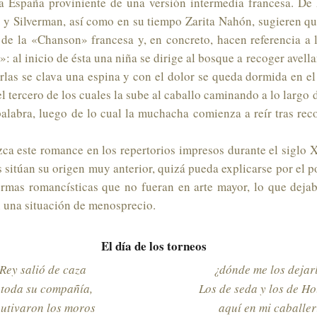
a España proviniente de una versión intermedia francesa. De 
y Silverman, así como en su tiempo Zarita Nahón, sugieren que
 de la «Chanson» francesa y, en concreto, hacen referencia a 
»: al inicio de ésta una niña se dirige al bosque a recoger avella
erlas se clava una espina y con el dolor se queda dormida en e
 el tercero de los cuales la sube al caballo caminando a lo largo
 palabra, luego de lo cual la muchacha comienza a reír tras rec
ca este romance en los repertorios impresos durante el siglo 
sitúan su origen muy anterior, quizá pueda explicarse por el p
ormas romancísticas que no fueran en arte mayor, lo que dejab
n una situación de menosprecio.
El día de los torneos
 Rey salió de caza
¿dónde me los dejar
 toda su compañía,
Los de seda y los de H
autivaron los moros
aquí en mi caballer