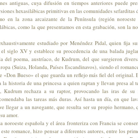
nes antiguas, cuya difusión en tiempos anteriores puede pre
rsiones hexasilábicas primitivas en las comunidades sefarditas
mo en la zona arcaizante de la Península (región noroeste 
ilábicas, como la que presentamos en esta grabación, son la n
xhaustivamente estudiado por Menéndez Pidal, quien fija su
 el siglo XV y establece su procedencia de una balada jugla
da del poema, austríaco, de Kudrum, del que surgieron divers
uropa (Suiza, Holanda, Países Escandinavos), siendo el romanc
e «Don Bueso» el que guarda un reflejo más fiel del original.
la historia de una princesa a quien raptan y llevan presa al te
í, Kudrum rechaza a su raptor, provocando las iras de su
comendaba las tareas más duras. Así hasta un día, en que lav
 ve llegar a un navegante, que resulta ser su propio hermano, 
 su amor.
a noroeste española y el área fronteriza con Francia se conse
este romance, hizo pensar a diferentes autores, entre los prim