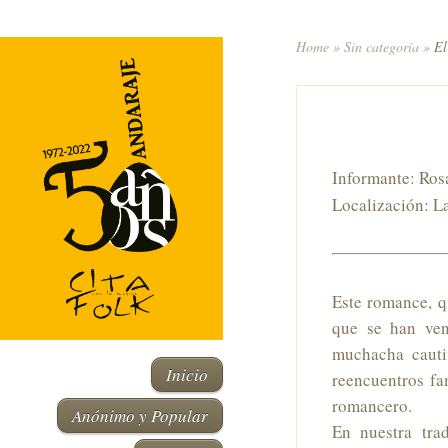
Home
»
Sin categoría
»
El 
Informante: Ros
Localización: La
Este romance, q
que se han ven
muchacha cauti
Inicio
reencuentros fa
romancero.
Anónimo y Popular
En nuestra tra