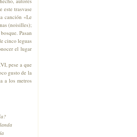
hecho, autores
 este trasvase
la canción «Le
nas (noisilles);
l bosque. Pasan
 de cinco leguas
onocer el lugar
XVI, pese a que
oco gusto de la
a a los metros
ía?
olanda
ía