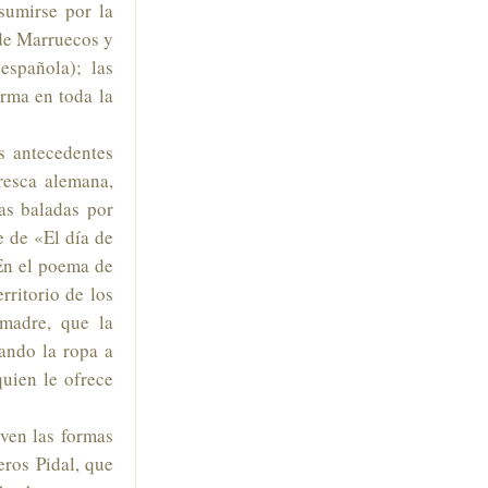
sumirse por la
 de Marruecos y
española); las
orma en toda la
s antecedentes
resca alemana,
as baladas por
e de «El día de
 En el poema de
rritorio de los
 madre, que la
ando la ropa a
quien le ofrece
rven las formas
eros Pidal, que