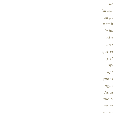
un
Su mad
su p
y su 
la b
Al 
un 
que v
y é
Ap
apá
que v
agua
No s
que s
me c
desd