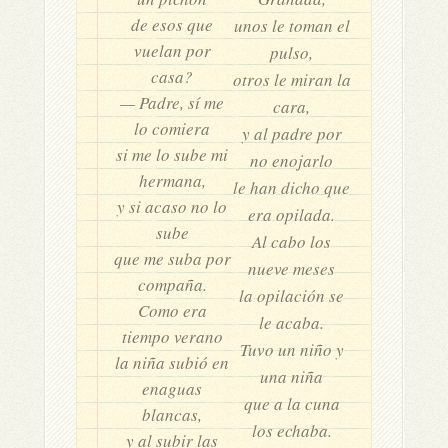
de esos que
unos le toman el
vuelan por
pulso,
casa?
otros le miran la
— Padre, sí me
cara,
lo comiera
y al padre por
si me lo sube mi
no enojarlo
hermana,
le han dicho que
y si acaso no lo
era opilada.
sube
Al cabo los
que me suba por
nueve meses
compaña.
la opilación se
Como era
le acaba.
tiempo verano
Tuvo un niño y
la niña subió en
una niña
enaguas
que a la cuna
blancas,
los echaba.
y al subir las