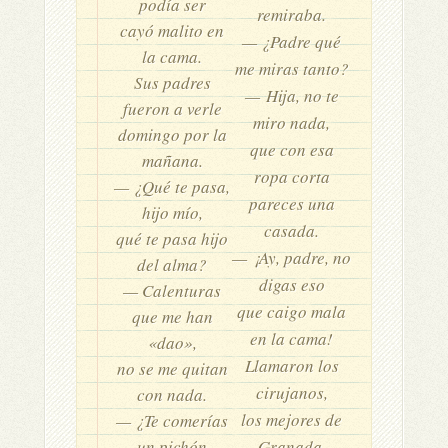
podía ser
remiraba.
cayó malito en
— ¿Padre qué
la cama.
me miras tanto?
Sus padres
— Hija, no te
fueron a verle
miro nada,
domingo por la
que con esa
mañana.
ropa corta
— ¿Qué te pasa,
pareces una
hijo mío,
casada.
qué te pasa hijo
— ¡Ay, padre, no
del alma?
digas eso
— Calenturas
que caigo mala
que me han
en la cama!
«dao»,
Llamaron los
no se me quitan
cirujanos,
con nada.
los mejores de
— ¿Te comerías
un pichón
Granada,