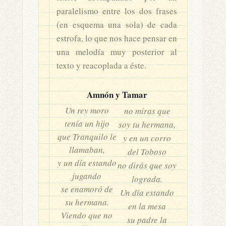
paralelismo entre los dos frases
(en esquema una sola) de cada
estrofa, lo que nos hace pensar en
una melodía muy posterior al
texto y reacoplada a éste.
Amnón y Tamar
Un rey moro
no miras que
tenía un hijo
soy tu hermana,
que Tranquilo le
y en un corro
llamaban,
del Toboso
y un día estando
no dirás que soy
jugando
lograda.
se enamoró de
Un día estando
su hermana.
en la mesa
Viendo que no
su padre la